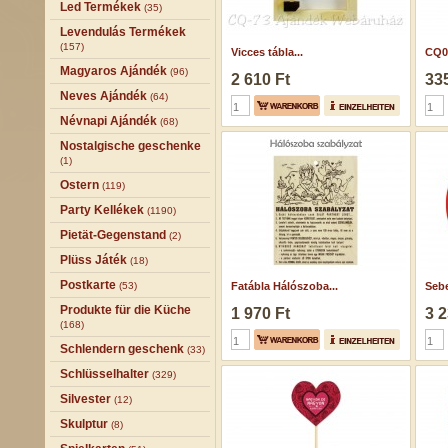
Led Termékek
(35)
Levendulás Termékek
(157)
Vicces tábla...
CQ06
Magyaros Ajándék
(96)
2 610 Ft
335
Neves Ajándék
(64)
Névnapi Ajándék
(68)
Nostalgische geschenke
(1)
Ostern
(119)
Party Kellékek
(1190)
Pietät-Gegenstand
(2)
Plüss Játék
(18)
Postkarte
(53)
Fatábla Hálószoba...
Sebe
Produkte für die Küche
1 970 Ft
3 2
(168)
Schlendern geschenk
(33)
Schlüsselhalter
(329)
Silvester
(12)
Skulptur
(8)