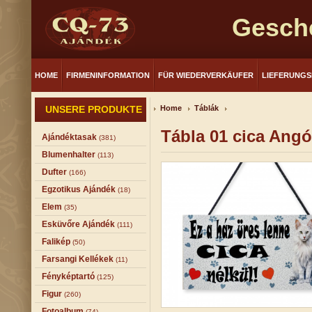
Gesch
HOME
FIRMENINFORMATION
FÜR WIEDERVERKÄUFER
LIEFERUNG
UNSERE PRODUKTE
Home
Táblák
Tábla 01 cica Ang
Ajándéktasak
(381)
Blumenhalter
(113)
Dufter
(166)
Egzotikus Ajándék
(18)
Elem
(35)
Esküvőre Ajándék
(111)
Falikép
(50)
Farsangi Kellékek
(11)
Fényképtartó
(125)
Figur
(260)
Fotoalbum
(74)