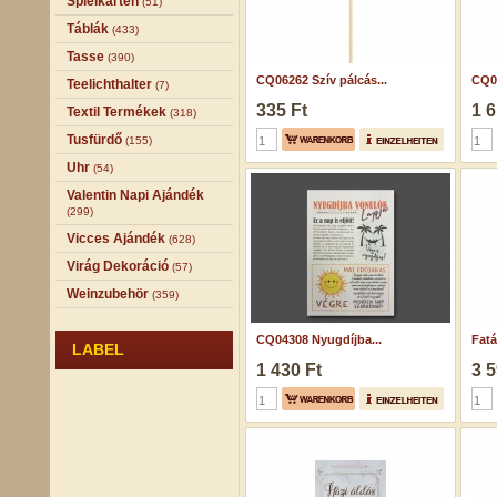
Spielkarten
(51)
Táblák
(433)
Tasse
(390)
CQ06262 Szív pálcás...
CQ01
Teelichthalter
(7)
335 Ft
1 6
Textil Termékek
(318)
Tusfürdő
(155)
Uhr
(54)
Valentin Napi Ajándék
(299)
Vicces Ajándék
(628)
Virág Dekoráció
(57)
Weinzubehör
(359)
CQ04308 Nyugdíjba...
Fatá
LABEL
1 430 Ft
3 5