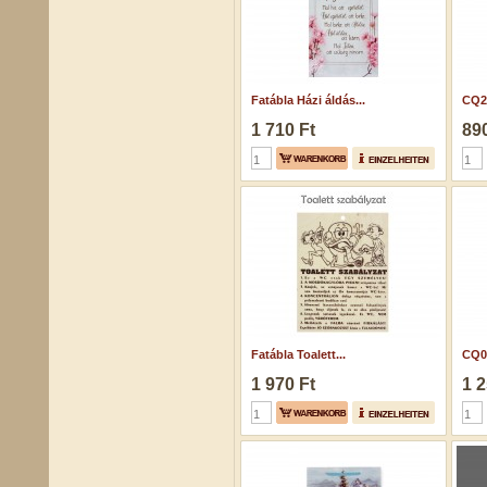
Fatábla Házi áldás...
CQ22
1 710 Ft
890
Fatábla Toalett...
CQ04
1 970 Ft
1 2