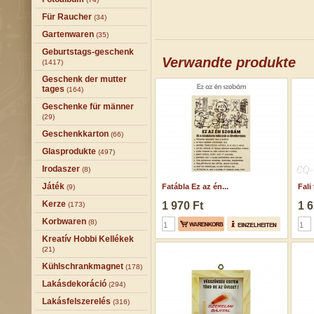
Für Raucher
(34)
Gartenwaren
(35)
Geburtstags-geschenk
Verwandte produkte
(1417)
Geschenk der mutter
tages
(164)
Geschenke für männer
(29)
Geschenkkarton
(66)
Glasprodukte
(497)
Irodaszer
(8)
Játék
Fatábla Ez az én...
Fali 
(9)
Kerze
1 970 Ft
1 6
(173)
Korbwaren
(8)
Kreatív Hobbi Kellékek
(21)
Kühlschrankmagnet
(178)
Lakásdekoráció
(294)
Lakásfelszerelés
(316)