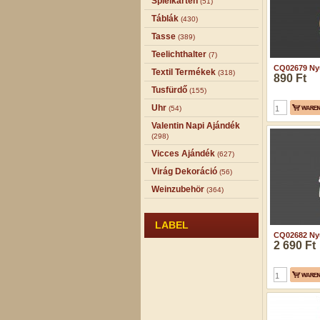
Spielkarten
(51)
Táblák
(430)
Tasse
(389)
Teelichthalter
(7)
CQ02679 Nyus
Textil Termékek
(318)
890 Ft
Tusfürdő
(155)
Uhr
(54)
Valentin Napi Ajándék
(298)
Vicces Ajándék
(627)
Virág Dekoráció
(56)
Weinzubehör
(364)
LABEL
CQ02682 Nyu
2 690 Ft