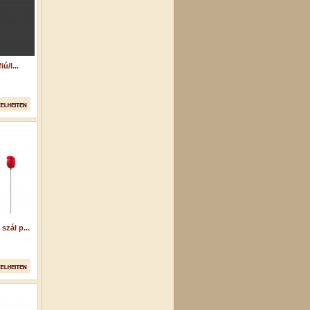
ú/l...
zál p...