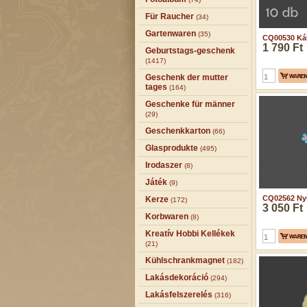
Für Raucher
(34)
Gartenwaren
(35)
CQ00530 Kál
1 790 Ft
Geburtstags-geschenk
(1417)
Geschenk der mutter
tages
(164)
Geschenke für männer
(29)
Geschenkkarton
(66)
Glasprodukte
(495)
Irodaszer
(8)
Játék
(9)
CQ02562 Nyus
Kerze
(172)
3 050 Ft
Korbwaren
(8)
Kreatív Hobbi Kellékek
(21)
Kühlschrankmagnet
(182)
Lakásdekoráció
(294)
Lakásfelszerelés
(316)