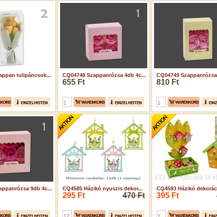
ppan tulipáncsok...
CQ04748 Szappanrózsa 4db 4c...
CQ04749 Szappanrózsa 
655 Ft
810 Ft
ppanrózsa 9db 4c...
CQ4585 Házikó nyuszis dekor...
CQ4593 Házikó dekoráció
295 Ft
470 Ft
395 Ft