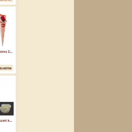
ros 2...
ett k...