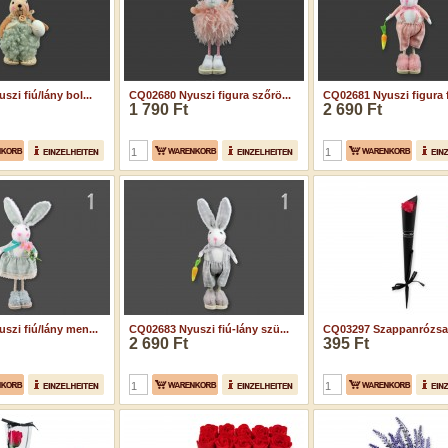
zi fiú/lány bol...
CQ02680 Nyuszi figura szőrö...
CQ02681 Nyuszi figura fi
1 790 Ft
2 690 Ft
szi fiú/lány men...
CQ02683 Nyuszi fiú-lány szü...
CQ03297 Szappanrózsa s
2 690 Ft
395 Ft