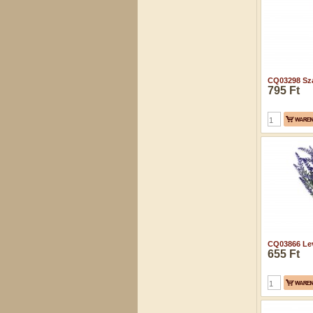
CQ03298 Sza
795 Ft
CQ03866 Lev
655 Ft