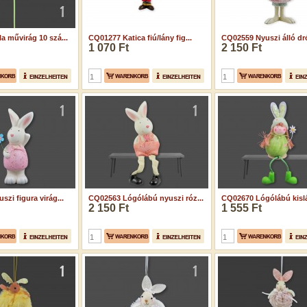
a művirág 10 szá...
CQ01277 Katica fiú/lány fig...
CQ02559 Nyuszi álló drót
1 070 Ft
2 150 Ft
zi figura virág...
CQ02563 Lógólábú nyuszi róz...
CQ02670 Lógólábú kislá
2 150 Ft
1 555 Ft