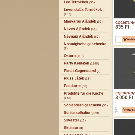
Led Termékek
(35)
Levendulás Termékek
(157)
Magyaros Ajándék
(96)
CQ02671 Nyu
835 Ft
Neves Ajándék
(64)
Névnapi Ajándék
(69)
Nostalgische geschenke
(1)
Ostern
(119)
Party Kellékek
(1188)
Pietät-Gegenstand
(2)
Plüss Játék
(18)
Postkarte
(53)
Produkte für die Küche
CQ02674 Nyu
3 050 Ft
(168)
Schlendern geschenk
(33)
Schlüsselhalter
(329)
Silvester
(12)
Skulptur
(8)