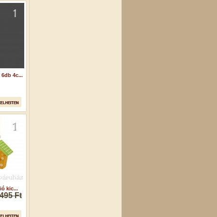
6db 4c...
 kic...
495 Ft