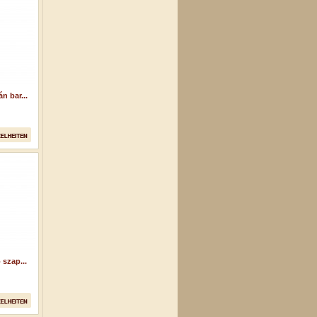
n bar...
szap...