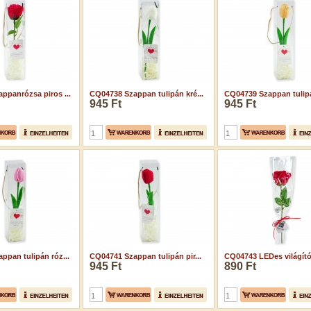
ppanrózsa piros ...
CQ04738 Szappan tulipán kré...
CQ04739 Szappan tulipá
945 Ft
945 Ft
ppan tulipán róz...
CQ04741 Szappan tulipán pir...
CQ04743 LEDes világító 
945 Ft
890 Ft