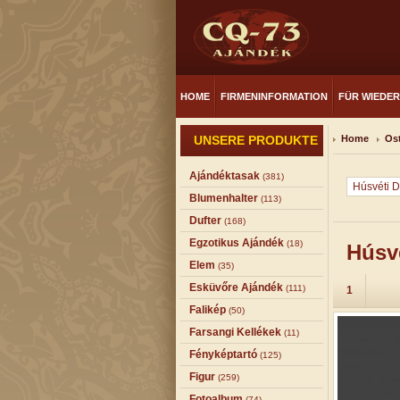
HOME
FIRMENINFORMATION
FÜR WIEDE
UNSERE PRODUKTE
Home
Os
Ajándéktasak
(381)
Húsvéti D
Blumenhalter
(113)
Dufter
(168)
Egzotikus Ajándék
(18)
Húsv
Elem
(35)
Esküvőre Ajándék
(111)
1
Falikép
(50)
Farsangi Kellékek
(11)
Fényképtartó
(125)
Figur
(259)
Fotoalbum
(74)