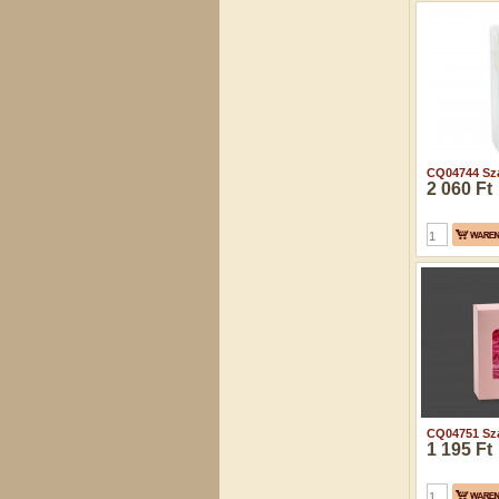
CQ04744 Sza
2 060 Ft
CQ04751 Sza
1 195 Ft