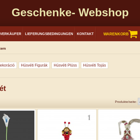
Geschenke- Webshop
RVERKÄUFER
LIEFERUNGSBEDINGUNGEN
KONTAKT
WARENKORB
tern
ekoráció
Húsvéti Figurák
Húsvéti Plüss
Húsvéti Tojás
ét
Produkte/seite: