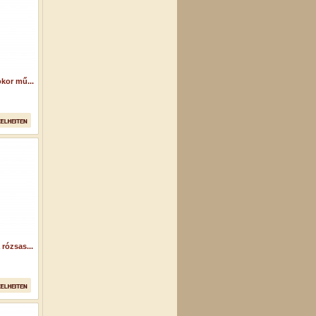
kor mű...
rózsas...