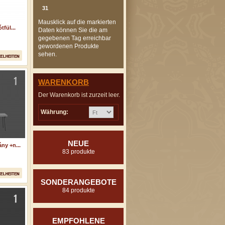
31
Mausklick auf die markierten
fül...
Daten können Sie die am
gegebenen Tag erreichbar
gewordenen Produkte
sehen.
WARENKORB
Der Warenkorb ist zurzeit leer.
Währung:
NEUE
ny +n...
83 produkte
SONDERANGEBOTE
84 produkte
EMPFOHLENE