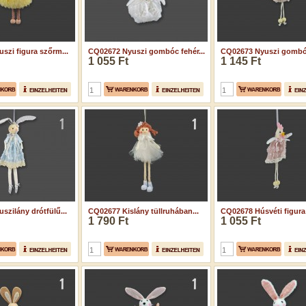
szi figura szőrm...
CQ02672 Nyuszi gombóc fehér...
CQ02673 Nyuszi gombóc
1 055 Ft
1 145 Ft
szilány drótfülű...
CQ02677 Kislány tüllruhában...
CQ02678 Húsvéti figura 
1 790 Ft
1 055 Ft