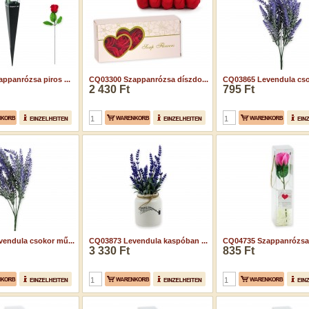
ppanrózsa piros ...
CQ03300 Szappanrózsa díszdo...
CQ03865 Levendula cso
2 430 Ft
795 Ft
endula csokor mű...
CQ03873 Levendula kaspóban ...
CQ04735 Szappanrózsa 
3 330 Ft
835 Ft