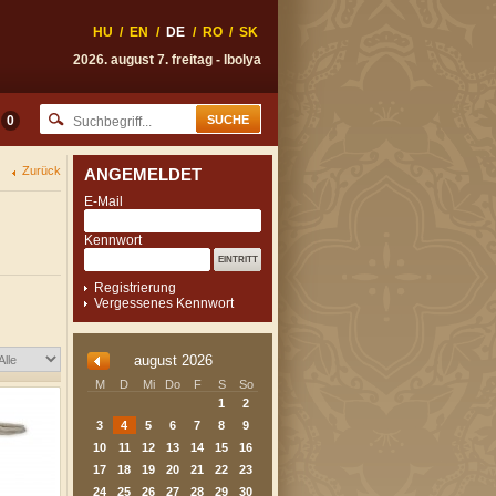
HU
/
EN
/
DE
/
RO
/
SK
2026. august 7. freitag - Ibolya
0
Zurück
ANGEMELDET
E-Mail
Kennwort
Registrierung
Vergessenes Kennwort
august 2026
M
D
Mi
Do
F
S
So
1
2
3
4
5
6
7
8
9
10
11
12
13
14
15
16
17
18
19
20
21
22
23
24
25
26
27
28
29
30