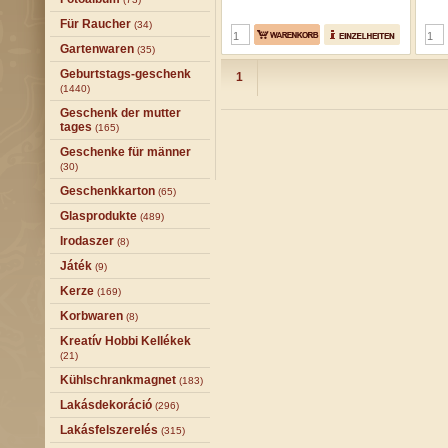
Für Raucher
(34)
Gartenwaren
(35)
Geburtstags-geschenk
1
(1440)
Geschenk der mutter
tages
(165)
Geschenke für männer
(30)
Geschenkkarton
(65)
Glasprodukte
(489)
Irodaszer
(8)
Játék
(9)
Kerze
(169)
Korbwaren
(8)
Kreatív Hobbi Kellékek
(21)
Kühlschrankmagnet
(183)
Lakásdekoráció
(296)
Lakásfelszerelés
(315)