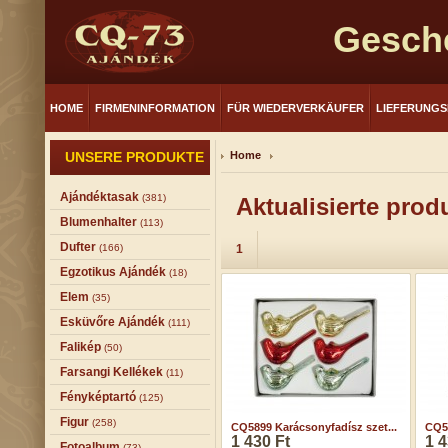
Gesch
HOME
FIRMENINFORMATION
FÜR WIEDERVERKÄUFER
LIEFERUNG
UNSERE PRODUKTE
Home
Ajándéktasak
(381)
Aktualisierte prod
Blumenhalter
(113)
Dufter
(166)
1
Egzotikus Ajándék
(18)
Elem
(35)
Esküvőre Ajándék
(111)
Falikép
(50)
Farsangi Kellékek
(11)
Fényképtartó
(125)
Figur
(258)
CQ5899 Karácsonyfadísz szet...
CQ58
1 430 Ft
1 4
Fotoalbum
(73)