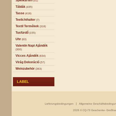
Spielkarten
(51)
Táblák
(435)
Tasse
(418)
Teelichthalter
(7)
Textil Termékek
(318)
Tusfürdő
(155)
Uhr
(63)
Valentin Napi Ajándék
(300)
Vicces Ajándék
(634)
Virág Dekoráció
(57)
Weinzubehör
(363)
LABEL
Lieferungsbedingungen
Allgemeine Geschäftsbedingu
2026 © CQ-73 Geschenke- Großhand