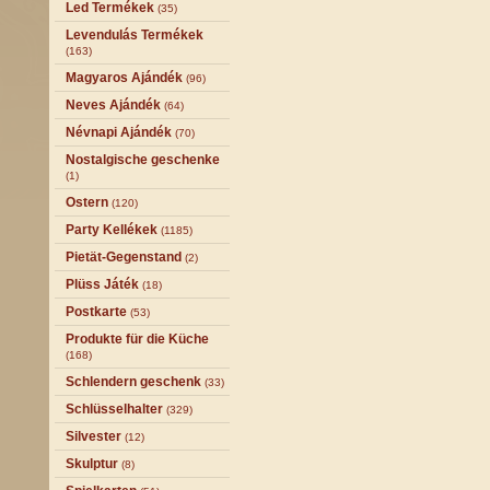
Led Termékek
(35)
Levendulás Termékek
(163)
Magyaros Ajándék
(96)
Neves Ajándék
(64)
Névnapi Ajándék
(70)
Nostalgische geschenke
(1)
Ostern
(120)
Party Kellékek
(1185)
Pietät-Gegenstand
(2)
Plüss Játék
(18)
Postkarte
(53)
Produkte für die Küche
(168)
Schlendern geschenk
(33)
Schlüsselhalter
(329)
Silvester
(12)
Skulptur
(8)